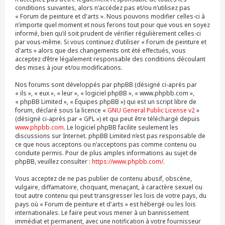
conditions suivantes, alors n’accédez pas et/ou n’utilisez pas
« Forum de peinture et d'arts ». Nous pouvons modifier celles-ci à
n’importe quel moment et nous ferons tout pour que vous en soyez
informé, bien qu’il soit prudent de vérifier régulièrement celles-ci
par vous-même. Si vous continuez d’utiliser « Forum de peinture et
d'arts » alors que des changements ont été effectués, vous
acceptez d’être légalement responsable des conditions découlant
des mises à jour et/ou modifications.
Nos forums sont développés par phpBB (désigné ci-après par
« ils », « eux », « leur », « logiciel phpBB », « www.phpbb.com »,
« phpBB Limited », « Équipes phpBB ») qui est un script libre de
forum, déclaré sous la licence «
GNU General Public License v2
»
(désigné ci-après par « GPL ») et qui peut être téléchargé depuis
www.phpbb.com
. Le logiciel phpBB facilite seulement les
discussions sur Internet. phpBB Limited n’est pas responsable de
ce que nous acceptons ou n’acceptons pas comme contenu ou
conduite permis. Pour de plus amples informations au sujet de
phpBB, veuillez consulter :
https://www.phpbb.com/
.
Vous acceptez de ne pas publier de contenu abusif, obscène,
vulgaire, diffamatoire, choquant, menaçant, à caractère sexuel ou
tout autre contenu qui peut transgresser les lois de votre pays, du
pays où « Forum de peinture et d'arts » est hébergé ou les lois
internationales. Le faire peut vous mener à un bannissement
immédiat et permanent, avec une notification à votre fournisseur