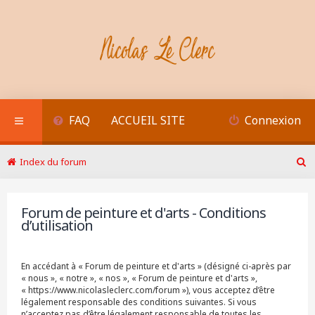
FAQ
ACCUEIL SITE
Connexion
Index du forum
R
e
c
Forum de peinture et d'arts - Conditions
h
d’utilisation
e
r
c
h
En accédant à « Forum de peinture et d'arts » (désigné ci-après par
e
« nous », « notre », « nos », « Forum de peinture et d'arts »,
r
« https://www.nicolasleclerc.com/forum »), vous acceptez d’être
légalement responsable des conditions suivantes. Si vous
n’acceptez pas d’être légalement responsable de toutes les