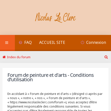
FAQ
ACCUEIL SITE
Connexion
Index du forum
R
e
c
Forum de peinture et d'arts - Conditions
h
d’utilisation
e
r
c
h
En accédant à « Forum de peinture et d'arts » (désigné ci-après par
e
« nous », « notre », « nos », « Forum de peinture et d'arts »,
r
« https://www.nicolasleclerc.com/forum »), vous acceptez d’être
légalement responsable des conditions suivantes. Si vous
n’acceptez pas d’être légalement responsable de toutes les