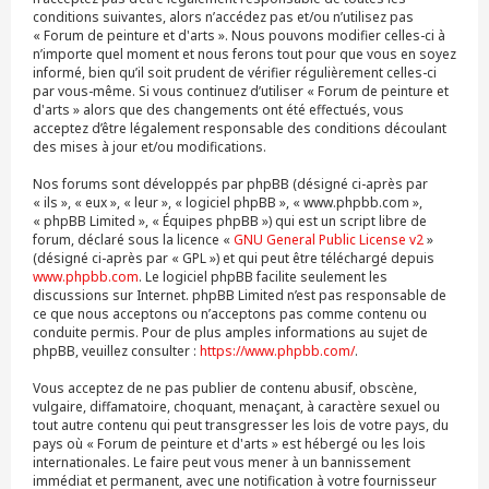
conditions suivantes, alors n’accédez pas et/ou n’utilisez pas
« Forum de peinture et d'arts ». Nous pouvons modifier celles-ci à
n’importe quel moment et nous ferons tout pour que vous en soyez
informé, bien qu’il soit prudent de vérifier régulièrement celles-ci
par vous-même. Si vous continuez d’utiliser « Forum de peinture et
d'arts » alors que des changements ont été effectués, vous
acceptez d’être légalement responsable des conditions découlant
des mises à jour et/ou modifications.
Nos forums sont développés par phpBB (désigné ci-après par
« ils », « eux », « leur », « logiciel phpBB », « www.phpbb.com »,
« phpBB Limited », « Équipes phpBB ») qui est un script libre de
forum, déclaré sous la licence «
GNU General Public License v2
»
(désigné ci-après par « GPL ») et qui peut être téléchargé depuis
www.phpbb.com
. Le logiciel phpBB facilite seulement les
discussions sur Internet. phpBB Limited n’est pas responsable de
ce que nous acceptons ou n’acceptons pas comme contenu ou
conduite permis. Pour de plus amples informations au sujet de
phpBB, veuillez consulter :
https://www.phpbb.com/
.
Vous acceptez de ne pas publier de contenu abusif, obscène,
vulgaire, diffamatoire, choquant, menaçant, à caractère sexuel ou
tout autre contenu qui peut transgresser les lois de votre pays, du
pays où « Forum de peinture et d'arts » est hébergé ou les lois
internationales. Le faire peut vous mener à un bannissement
immédiat et permanent, avec une notification à votre fournisseur