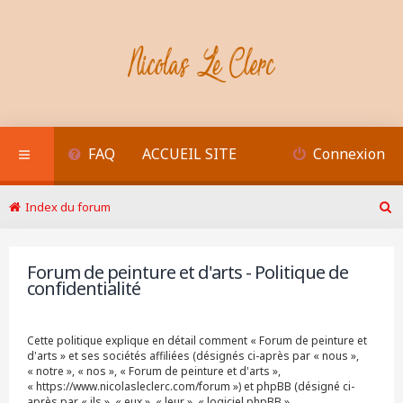
FAQ
ACCUEIL SITE
Connexion
Index du forum
R
e
c
Forum de peinture et d'arts - Politique de
h
confidentialité
e
r
c
h
Cette politique explique en détail comment « Forum de peinture et
e
d'arts » et ses sociétés affiliées (désignés ci-après par « nous »,
r
« notre », « nos », « Forum de peinture et d'arts »,
« https://www.nicolasleclerc.com/forum ») et phpBB (désigné ci-
après par « ils », « eux », « leur », « logiciel phpBB »,