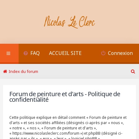
FAQ
ACCUEIL SITE
Connexion
Index du forum
R
e
c
Forum de peinture et d'arts - Politique de
h
confidentialité
e
r
c
h
Cette politique explique en détail comment « Forum de peinture et
e
d'arts » et ses sociétés affiliées (désignés ci-après par « nous »,
r
« notre », « nos », « Forum de peinture et d'arts »,
« https://www.nicolasleclerc.com/forum ») et phpBB (désigné ci-
après par « ils », « eux », « leur », « logiciel phpBB »,