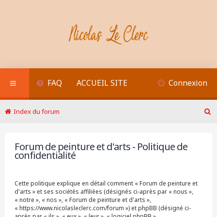
FAQ
ACCUEIL SITE
Connexion
Index du forum
R
e
c
Forum de peinture et d'arts - Politique de
h
confidentialité
e
r
c
h
Cette politique explique en détail comment « Forum de peinture et
e
d'arts » et ses sociétés affiliées (désignés ci-après par « nous »,
r
« notre », « nos », « Forum de peinture et d'arts »,
« https://www.nicolasleclerc.com/forum ») et phpBB (désigné ci-
après par « ils », « eux », « leur », « logiciel phpBB »,