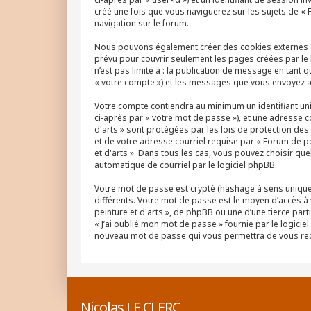
créé une fois que vous naviguerez sur les sujets de « F
navigation sur le forum.
Nous pouvons également créer des cookies externes au 
prévu pour couvrir seulement les pages créées par le 
n’est pas limité à : la publication de message en tant q
« votre compte ») et les messages que vous envoyez ap
Votre compte contiendra au minimum un identifiant uni
ci-après par « votre mot de passe »), et une adresse c
d'arts » sont protégées par les lois de protection de
et de votre adresse courriel requise par « Forum de pei
et d'arts ». Dans tous les cas, vous pouvez choisir qu
automatique de courriel par le logiciel phpBB.
Votre mot de passe est crypté (hashage à sens unique) 
différents. Votre mot de passe est le moyen d’accès à
peinture et d'arts », de phpBB ou une d’une tierce par
« J’ai oublié mon mot de passe » fournie par le logici
nouveau mot de passe qui vous permettra de vous rec
Nicolas LE CLERC