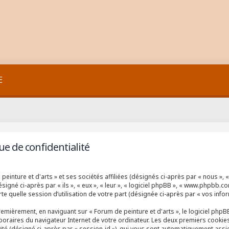
E
ue de confidentialité
inture et d'arts » et ses sociétés affiliées (désignés ci-après par « nous », « 
igné ci-après par « ils », « eux », « leur », « logiciel phpBB », « www.phpbb.co
e quelle session d’utilisation de votre part (désignée ci-après par « vos infor
emièrement, en naviguant sur « Forum de peinture et d'arts », le logiciel php
mporaires du navigateur Internet de votre ordinateur. Les deux premiers cookies 
invité (désigné ci-après par « session-id »), qui vous sont automatiquement ass