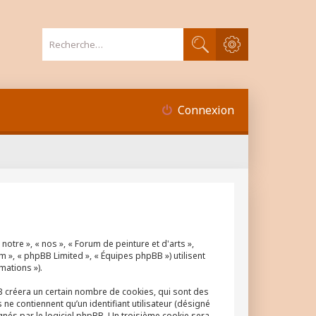
Recherche avancée
Rechercher
Connexion
notre », « nos », « Forum de peinture et d'arts »,
m », « phpBB Limited », « Équipes phpBB ») utilisent
mations »).
BB créera un certain nombre de cookies, qui sont des
ne contiennent qu’un identifiant utilisateur (désigné
ignés par le logiciel phpBB. Un troisième cookie sera