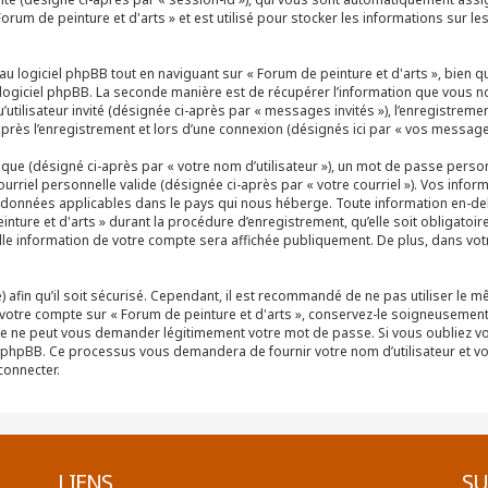
orum de peinture et d'arts » et est utilisé pour stocker les informations sur le
logiciel phpBB tout en naviguant sur « Forum de peinture et d'arts », bien q
logiciel phpBB. La seconde manière est de récupérer l’information que vous no
u’utilisateur invité (désignée ci-après par « messages invités »), l’enregistreme
rès l’enregistrement et lors d’une connexion (désignés ici par « vos message
que (désigné ci-après par « votre nom d’utilisateur »), un mot de passe perso
ourriel personnelle valide (désignée ci-après par « votre courriel »). Vos inf
s données applicables dans le pays qui nous héberge. Toute information en-de
nture et d'arts » durant la procédure d’enregistrement, qu’elle soit obligatoir
elle information de votre compte sera affichée publiquement. De plus, dans votr
afin qu’il soit sécurisé. Cependant, il est recommandé de ne pas utiliser le 
 votre compte sur « Forum de peinture et d'arts », conservez-le soigneusement
tie ne peut vous demander légitimement votre mot de passe. Si vous oubliez vo
el phpBB. Ce processus vous demandera de fournir votre nom d’utilisateur et vot
onnecter.
LIENS
SU