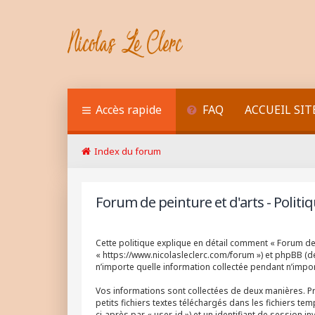
Accès rapide
FAQ
ACCUEIL SIT
Index du forum
Forum de peinture et d'arts - Politiq
Cette politique explique en détail comment « Forum de pe
« https://www.nicolasleclerc.com/forum ») et phpBB (dés
n’importe quelle information collectée pendant n’import
Vos informations sont collectées de deux manières. Pr
petits fichiers textes téléchargés dans les fichiers te
ci-après par « user-id ») et un identifiant de session 