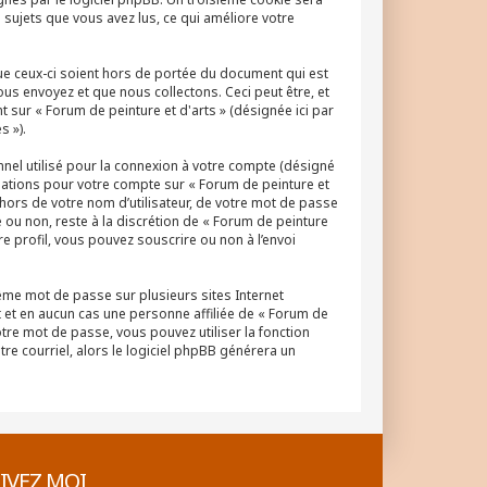
s sujets que vous avez lus, ce qui améliore votre
ue ceux-ci soient hors de portée du document qui est
us envoyez et que nous collectons. Ceci peut être, et
nt sur « Forum de peinture et d'arts » (désignée ici par
s »).
nnel utilisé pour la connexion à votre compte (désigné
ormations pour votre compte sur « Forum de peinture et
hors de votre nom d’utilisateur, de votre mot de passe
e ou non, reste à la discrétion de « Forum de peinture
e profil, vous pouvez souscrire ou non à l’envoi
même mot de passe sur plusieurs sites Internet
 et en aucun cas une personne affiliée de « Forum de
tre mot de passe, vous pouvez utiliser la fonction
re courriel, alors le logiciel phpBB générera un
IVEZ MOI