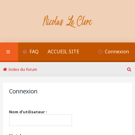
FAQ
ACCUEIL SITE
Connexion
Index du forum
R
e
c
Connexion
h
e
r
c
Nom d’utilisateur :
h
e
r