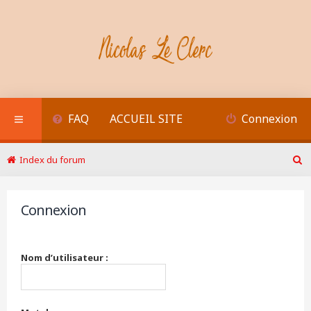
FAQ
ACCUEIL SITE
Connexion
Index du forum
R
e
c
Connexion
h
e
r
c
Nom d’utilisateur :
h
e
r