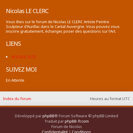
Nicolas LE CLERC
Vous êtes sur le forum de Nicolas LE CLERC Artiste Peintre
Sculpteur d'Aurillac dans le Cantal Auvergne. Vous pouvez vous
inscrire gratuitement, échanger, poser des questions sur l'Art.
LIENS
ACCUEIL SITE
SUIVEZ MOI
En Attente
Index du forum
Heures au format
UTC
Développé par
phpBB
® Forum Software © phpBB Limited
Traduit par
phpBB-fr.com
Forum de Nicolas
Confidentialité
|
Conditions