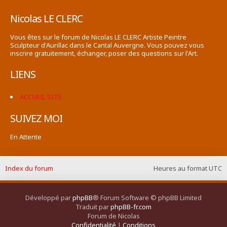
Nicolas LE CLERC
Vous êtes sur le forum de Nicolas LE CLERC Artiste Peintre
Sculpteur d'Aurillac dans le Cantal Auvergne. Vous pouvez vous
inscrire gratuitement, échanger, poser des questions sur l'Art.
LIENS
ACCUEIL SITE
SUIVEZ MOI
En Attente
Index du forum
Heures au format
UTC
Développé par
phpBB
® Forum Software © phpBB Limited
Traduit par
phpBB-fr.com
Forum de Nicolas
Confidentialité
|
Conditions