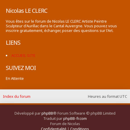
Nicolas LE CLERC
Vous êtes sur le forum de Nicolas LE CLERC Artiste Peintre
Sculpteur d'Aurillac dans le Cantal Auvergne. Vous pouvez vous
inscrire gratuitement, échanger, poser des questions sur l'Art.
LIENS
ACCUEIL SITE
SUIVEZ MOI
En Attente
Index du forum
Heures au format
UTC
Développé par
phpBB
® Forum Software © phpBB Limited
Traduit par
phpBB-fr.com
Forum de Nicolas
Confidentialité
|
Conditions