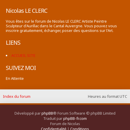
Nicolas LE CLERC
Vous êtes sur le forum de Nicolas LE CLERC Artiste Peintre
Sculpteur d'Aurillac dans le Cantal Auvergne. Vous pouvez vous
inscrire gratuitement, échanger, poser des questions sur l'Art.
LIENS
ACCUEIL SITE
SUIVEZ MOI
En Attente
Index du forum
Heures au format
UTC
Développé par
phpBB
® Forum Software © phpBB Limited
Traduit par
phpBB-fr.com
Forum de Nicolas
Confidentialité
|
Conditions