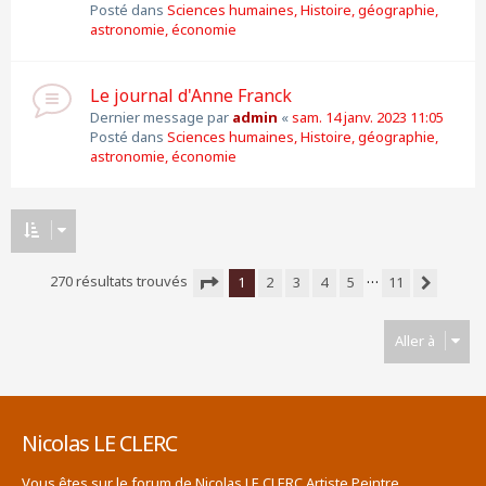
Posté dans
Sciences humaines, Histoire, géographie,
astronomie, économie
Le journal d'Anne Franck
Dernier message par
admin
«
sam. 14 janv. 2023 11:05
Posté dans
Sciences humaines, Histoire, géographie,
astronomie, économie
…
270 résultats trouvés
1
2
3
4
5
11
Suivante
Page
1
sur
11
Aller à
Nicolas LE CLERC
Vous êtes sur le forum de Nicolas LE CLERC Artiste Peintre