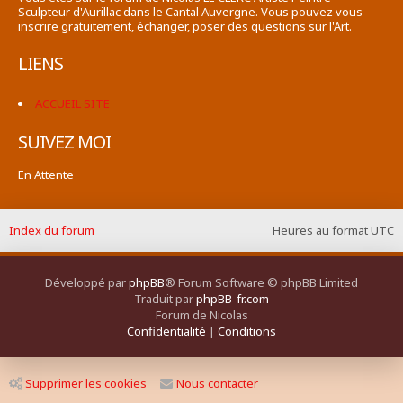
Sculpteur d'Aurillac dans le Cantal Auvergne. Vous pouvez vous
inscrire gratuitement, échanger, poser des questions sur l'Art.
LIENS
ACCUEIL SITE
SUIVEZ MOI
En Attente
Index du forum
Heures au format
UTC
Développé par
phpBB
® Forum Software © phpBB Limited
Traduit par
phpBB-fr.com
Forum de Nicolas
Confidentialité
|
Conditions
Supprimer les cookies
Nous contacter