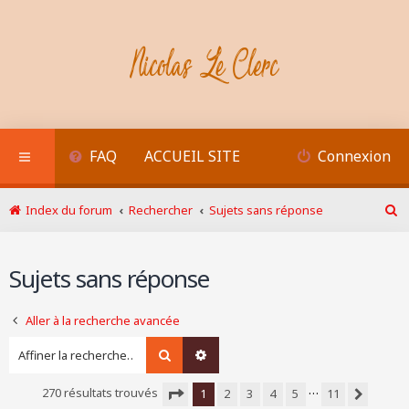
FAQ
ACCUEIL SITE
Connexion
Index du forum
Rechercher
Sujets sans réponse
R
e
c
Sujets sans réponse
h
e
r
Aller à la recherche avancée
c
h
Rechercher
Recherche avancée
e
r
…
270 résultats trouvés
1
2
3
4
5
11