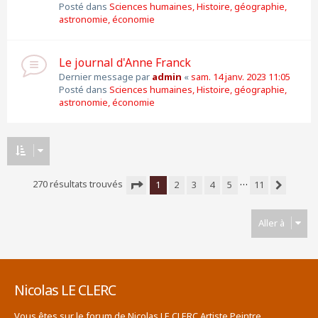
Posté dans
Sciences humaines, Histoire, géographie,
astronomie, économie
Le journal d'Anne Franck
Dernier message par
admin
«
sam. 14 janv. 2023 11:05
Posté dans
Sciences humaines, Histoire, géographie,
astronomie, économie
…
270 résultats trouvés
1
2
3
4
5
11
Suivante
Page
1
sur
11
Aller à
Nicolas LE CLERC
Vous êtes sur le forum de Nicolas LE CLERC Artiste Peintre