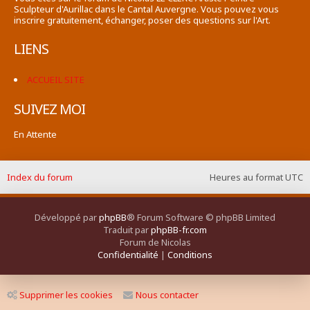
Sculpteur d'Aurillac dans le Cantal Auvergne. Vous pouvez vous
inscrire gratuitement, échanger, poser des questions sur l'Art.
LIENS
ACCUEIL SITE
SUIVEZ MOI
En Attente
Index du forum
Heures au format
UTC
Développé par
phpBB
® Forum Software © phpBB Limited
Traduit par
phpBB-fr.com
Forum de Nicolas
Confidentialité
|
Conditions
Supprimer les cookies
Nous contacter