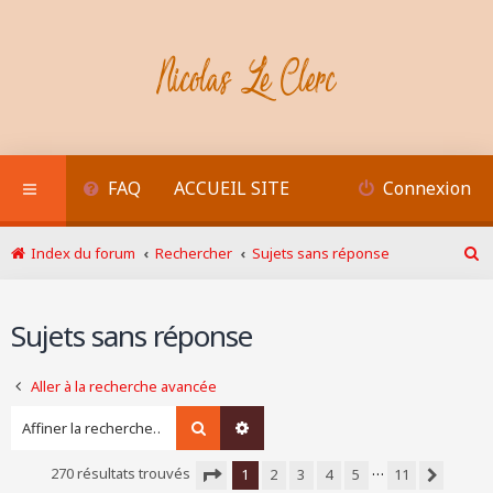
FAQ
ACCUEIL SITE
Connexion
Index du forum
Rechercher
Sujets sans réponse
R
e
c
Sujets sans réponse
h
e
r
Aller à la recherche avancée
c
h
Rechercher
Recherche avancée
e
r
…
270 résultats trouvés
1
2
3
4
5
11