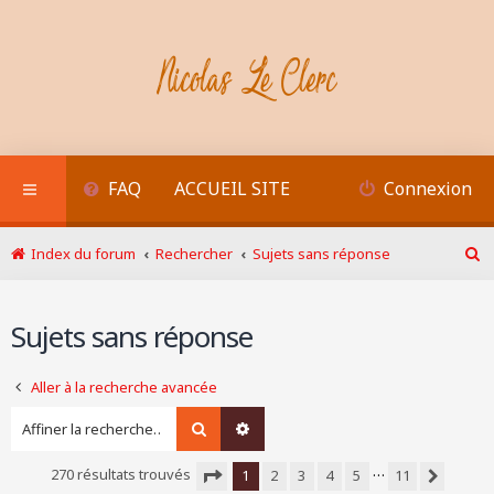
FAQ
ACCUEIL SITE
Connexion
Index du forum
Rechercher
Sujets sans réponse
R
e
c
Sujets sans réponse
h
e
r
Aller à la recherche avancée
c
h
Rechercher
Recherche avancée
e
r
…
270 résultats trouvés
1
2
3
4
5
11