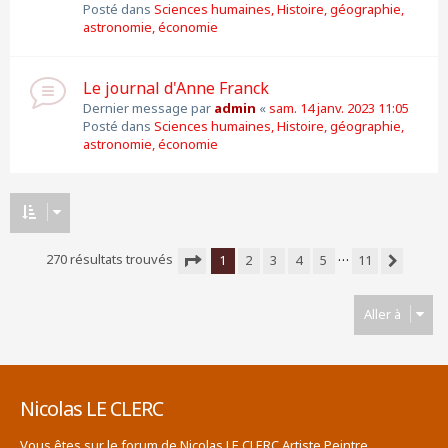
Posté dans
Sciences humaines, Histoire, géographie,
astronomie, économie
Le journal d'Anne Franck
Dernier message par
admin
«
sam. 14 janv. 2023 11:05
Posté dans
Sciences humaines, Histoire, géographie,
astronomie, économie
…
270 résultats trouvés
1
2
3
4
5
11
Suivante
Page
1
sur
11
Aller à
Nicolas LE CLERC
Vous êtes sur le forum de Nicolas LE CLERC Artiste Peintre