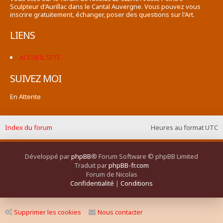
Sculpteur d'Aurillac dans le Cantal Auvergne. Vous pouvez vous
inscrire gratuitement, échanger, poser des questions sur l'Art.
LIENS
ACCUEIL SITE
SUIVEZ MOI
En Attente
Index du forum
Heures au format
UTC
Développé par
phpBB
® Forum Software © phpBB Limited
Traduit par
phpBB-fr.com
Forum de Nicolas
Confidentialité
|
Conditions
Supprimer les cookies
Nous contacter