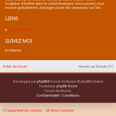
Sculpteur d'Aurillac dans le Cantal Auvergne. Vous pouvez vous
inscrire gratuitement, échanger, poser des questions sur l'Art.
LIENS
ACCUEIL SITE
SUIVEZ MOI
En Attente
Index du forum
Heures au format
UTC
Développé par
phpBB
® Forum Software © phpBB Limited
Traduit par
phpBB-fr.com
Forum de Nicolas
Confidentialité
|
Conditions
Supprimer les cookies
Nous contacter