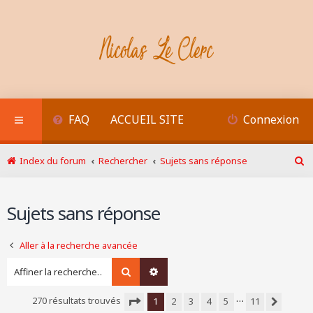
FAQ
ACCUEIL SITE
Connexion
Index du forum
Rechercher
Sujets sans réponse
R
e
c
Sujets sans réponse
h
e
r
Aller à la recherche avancée
c
h
Rechercher
Recherche avancée
e
r
…
270 résultats trouvés
1
2
3
4
5
11