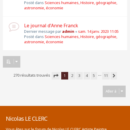
Posté dans
Sciences humaines, Histoire, géographie,
astronomie, économie
Le journal d'Anne Franck
Dernier message par
admin
«
sam. 14 janv. 2023 11:05
Posté dans
Sciences humaines, Histoire, géographie,
astronomie, économie
…
270 résultats trouvés
1
2
3
4
5
11
Suivante
Page
1
sur
11
Aller à
Nicolas LE CLERC
Vous êtes sur le forum de Nicolas LE CLERC Artiste Peintre