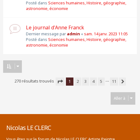
Posté dans
Sciences humaines, Histoire, géographie,
astronomie, économie
Le journal d'Anne Franck
Dernier message par
admin
«
sam. 14 janv. 2023 11:05
Posté dans
Sciences humaines, Histoire, géographie,
astronomie, économie
…
270 résultats trouvés
1
2
3
4
5
11
Suivante
Page
1
sur
11
Aller à
Nicolas LE CLERC
Vous êtes sur le forum de Nicolas LE CLERC Artiste Peintre