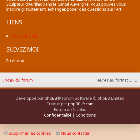
Sculpteur d'Aurillac dans le Cantal Auvergne. Vous pouvez vous
inscrire gratuitement, échanger, poser des questions sur l'Art.
LIENS
ACCUEIL SITE
SUIVEZ MOI
En Attente
Index du forum
Heures au format
UTC
Développé par
phpBB
® Forum Software © phpBB Limited
Traduit par
phpBB-fr.com
Forum de Nicolas
Confidentialité
|
Conditions
Supprimer les cookies
Nous contacter