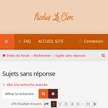
FAQ
ACCUEIL SITE
Connexion
Index du forum
Rechercher
Sujets sans réponse
R
e
c
Sujets sans réponse
h
e
r
Aller à la recherche avancée
c
h
Rechercher
Recherche avancée
e
r
…
270 résultats trouvés
1
2
3
4
5
11