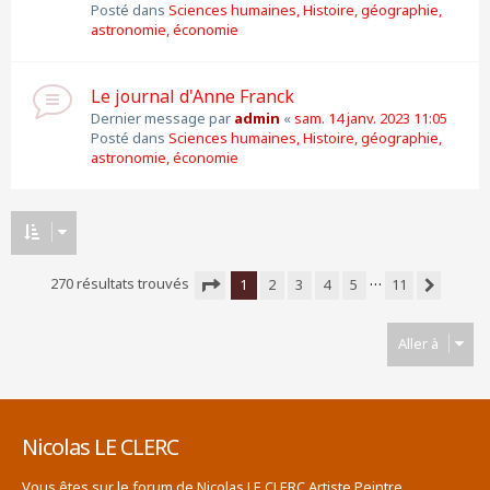
Posté dans
Sciences humaines, Histoire, géographie,
astronomie, économie
Le journal d'Anne Franck
Dernier message par
admin
«
sam. 14 janv. 2023 11:05
Posté dans
Sciences humaines, Histoire, géographie,
astronomie, économie
…
270 résultats trouvés
1
2
3
4
5
11
Suivante
Page
1
sur
11
Aller à
Nicolas LE CLERC
Vous êtes sur le forum de Nicolas LE CLERC Artiste Peintre