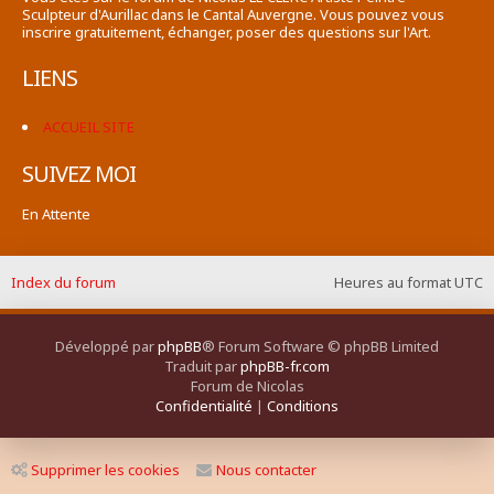
Sculpteur d'Aurillac dans le Cantal Auvergne. Vous pouvez vous
inscrire gratuitement, échanger, poser des questions sur l'Art.
LIENS
ACCUEIL SITE
SUIVEZ MOI
En Attente
Index du forum
Heures au format
UTC
Développé par
phpBB
® Forum Software © phpBB Limited
Traduit par
phpBB-fr.com
Forum de Nicolas
Confidentialité
|
Conditions
Supprimer les cookies
Nous contacter