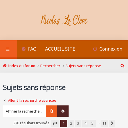
FAQ
ACCUEIL SITE
Connexion
Index du forum
Rechercher
Sujets sans réponse
R
e
c
Sujets sans réponse
h
e
r
Aller à la recherche avancée
c
h
Rechercher
Recherche avancée
e
r
…
270 résultats trouvés
1
2
3
4
5
11