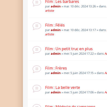
Film : Les barbares
par
admin
»
mar. 10 déc. 2024 13:26
» dans
artiste
Film : Fêlés
par
admin
»
mar. 10 déc. 2024 13:17
» dans
artiste
Film : Un petit truc en plus
par
admin
»
mer. 5 juin 2024 17:22
» dans
A
Film : Frères
par
admin
»
mer. 5 juin 2024 17:15
» dans
A
Film : La belle verte
par
admin
»
mer. 5 juin 2024 17:06
» dans
A
Film : Médecin de campagne