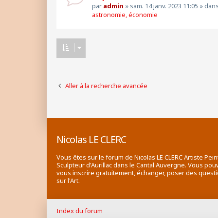
par
admin
»
sam. 14 janv. 2023 11:05
» dan
astronomie, économie
Aller à la recherche avancée
Nicolas LE CLERC
Vous êtes sur le forum de Nicolas LE CLERC Artiste Pein
Sculpteur d'Aurillac dans le Cantal Auvergne. Vous pou
vous inscrire gratuitement, échanger, poser des quest
sur l'Art.
Index du forum