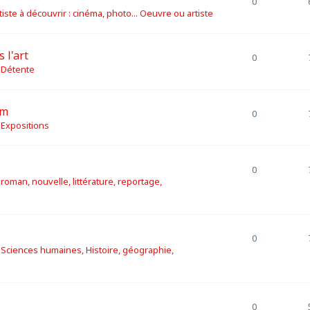
0
tiste à découvrir : cinéma, photo... Oeuvre ou artiste
 l'art
0
s
Détente
am
0
s
Expositions
0
s
roman, nouvelle, littérature, reportage,
0
s
Sciences humaines, Histoire, géographie,
0