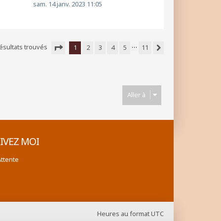
sam. 14 janv. 2023 11:05
…
ésultats trouvés
1
2
3
4
5
11
Suivante
Page
1
sur
11
Aller à
IVEZ MOI
Attente
Heures au format
UTC