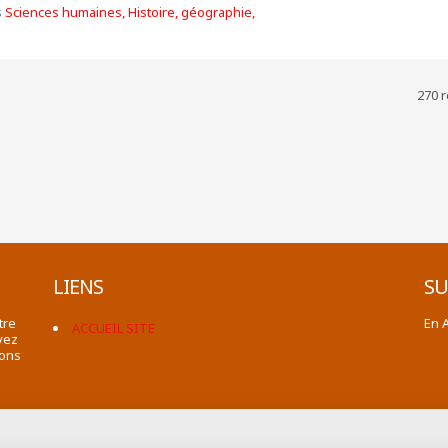
s
Sciences humaines, Histoire, géographie,
270 r
LIENS
SU
tre
En 
ACCUEIL SITE
vez
ions