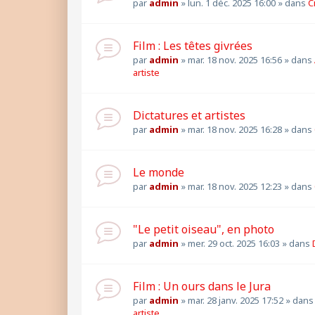
par
admin
»
lun. 1 déc. 2025 16:00
» dans
C
Film : Les têtes givrées
par
admin
»
mar. 18 nov. 2025 16:56
» dans
artiste
Dictatures et artistes
par
admin
»
mar. 18 nov. 2025 16:28
» dans
Le monde
par
admin
»
mar. 18 nov. 2025 12:23
» dans
"Le petit oiseau", en photo
par
admin
»
mer. 29 oct. 2025 16:03
» dans
Film : Un ours dans le Jura
par
admin
»
mar. 28 janv. 2025 17:52
» dan
artiste