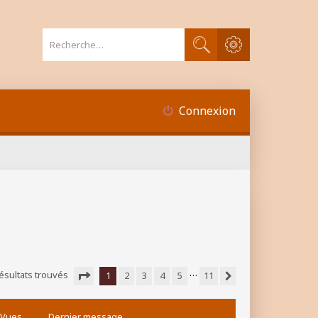
Recherche avancée
Rechercher
Connexion
…
ésultats trouvés
1
2
3
4
5
11
Suivante
Page
1
sur
11
Vues
Dernier message