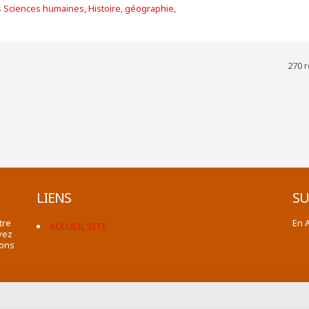
s
Sciences humaines, Histoire, géographie,
270 r
LIENS
SU
tre
En 
ACCUEIL SITE
vez
ions