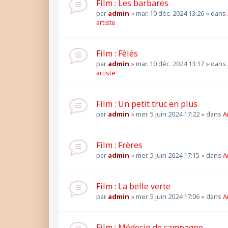
Film : Les barbares
par
admin
»
mar. 10 déc. 2024 13:26
» dans
artiste
Film : Fêlés
par
admin
»
mar. 10 déc. 2024 13:17
» dans
artiste
Film : Un petit truc en plus
par
admin
»
mer. 5 juin 2024 17:22
» dans
A
Film : Frères
par
admin
»
mer. 5 juin 2024 17:15
» dans
A
Film : La belle verte
par
admin
»
mer. 5 juin 2024 17:06
» dans
A
Film : Médecin de campagne