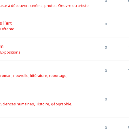
0
tiste à découvrir : cinéma, photo... Oeuvre ou artiste
 l'art
0
s
Détente
am
0
s
Expositions
0
s
roman, nouvelle, littérature, reportage,
0
s
Sciences humaines, Histoire, géographie,
0