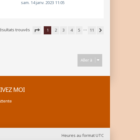
sam. 14 janv. 2023 11:05
…
ésultats trouvés
1
2
3
4
5
11
Suivante
Page
1
sur
11
Aller à
IVEZ MOI
Attente
Heures au format
UTC