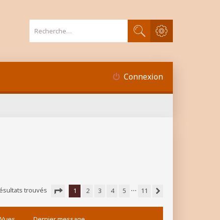
Recherche avancée
Rechercher
Connexion
…
ésultats trouvés
1
2
3
4
5
11
Suivante
Page
1
sur
11
Vues
Dernier message