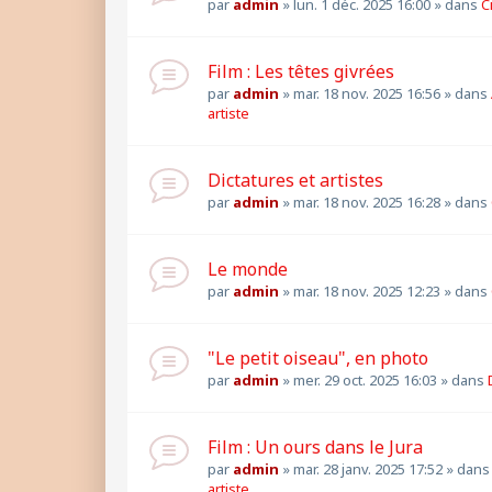
par
admin
»
lun. 1 déc. 2025 16:00
» dans
C
Film : Les têtes givrées
par
admin
»
mar. 18 nov. 2025 16:56
» dans
artiste
Dictatures et artistes
par
admin
»
mar. 18 nov. 2025 16:28
» dans
Le monde
par
admin
»
mar. 18 nov. 2025 12:23
» dans
"Le petit oiseau", en photo
par
admin
»
mer. 29 oct. 2025 16:03
» dans
Film : Un ours dans le Jura
par
admin
»
mar. 28 janv. 2025 17:52
» dan
artiste