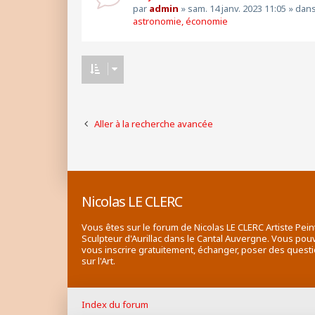
par
admin
»
sam. 14 janv. 2023 11:05
» dan
astronomie, économie
Aller à la recherche avancée
Nicolas LE CLERC
Vous êtes sur le forum de Nicolas LE CLERC Artiste Pein
Sculpteur d'Aurillac dans le Cantal Auvergne. Vous pou
vous inscrire gratuitement, échanger, poser des quest
sur l'Art.
Index du forum