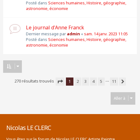
Posté dans
Sciences humaines, Histoire, géographie,
astronomie, économie
Le journal d'Anne Franck
Dernier message par
admin
«
sam. 14 janv. 2023 11:05
Posté dans
Sciences humaines, Histoire, géographie,
astronomie, économie
…
270 résultats trouvés
1
2
3
4
5
11
Suivante
Page
1
sur
11
Aller à
Nicolas LE CLERC
Vous êtes sur le forum de Nicolas LE CLERC Artiste Peintre