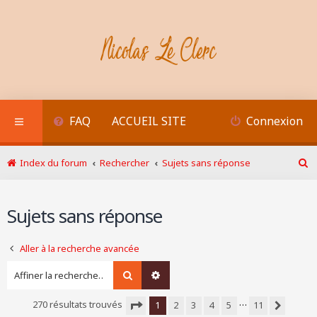
FAQ
ACCUEIL SITE
Connexion
Index du forum
Rechercher
Sujets sans réponse
R
e
c
Sujets sans réponse
h
e
r
Aller à la recherche avancée
c
h
Rechercher
Recherche avancée
e
r
…
270 résultats trouvés
1
2
3
4
5
11