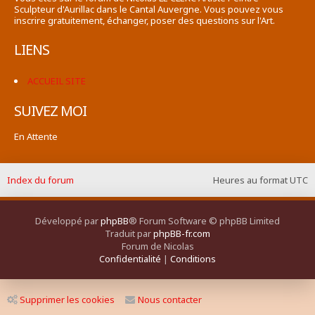
Sculpteur d'Aurillac dans le Cantal Auvergne. Vous pouvez vous
inscrire gratuitement, échanger, poser des questions sur l'Art.
LIENS
ACCUEIL SITE
SUIVEZ MOI
En Attente
Index du forum
Heures au format
UTC
Développé par
phpBB
® Forum Software © phpBB Limited
Traduit par
phpBB-fr.com
Forum de Nicolas
Confidentialité
|
Conditions
Supprimer les cookies
Nous contacter