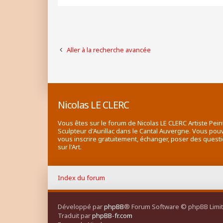
Aller à la recherche avancée
Nicolas LE CLERC
Vous êtes sur le forum de Nicolas LE CLERC Artiste Pein
Sculpteur d'Aurillac dans le Cantal Auvergne. Vous pou
vous inscrire gratuitement, échanger, poser des quest
sur l'Art.
Index du forum
Développé par
phpBB
® Forum Software © phpBB Limi
Traduit par
phpBB-fr.com