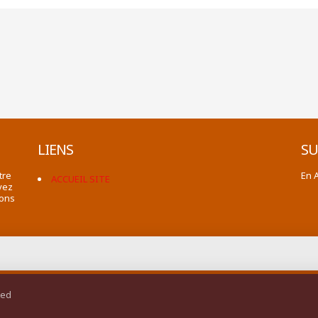
LIENS
SU
tre
En 
ACCUEIL SITE
vez
ions
ted