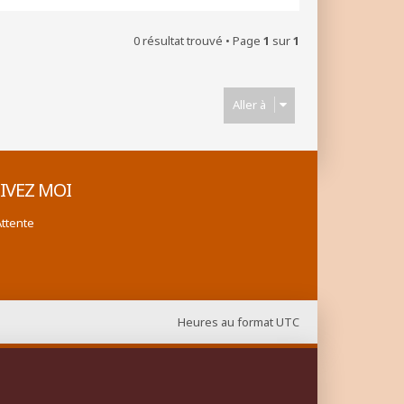
0 résultat trouvé • Page
1
sur
1
Aller à
IVEZ MOI
Attente
Heures au format
UTC