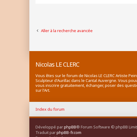
Aller à la recherche avancée
Nicolas LE CLERC
Vous êtes sur le forum de Nicolas LE CLERC Artiste Pein
Sculpteur d'Aurillac dans le Cantal Auvergne. Vous pou
vous inscrire gratuitement, échanger, poser des quest
sur l'Art.
Index du forum
Développé par
phpBB
® Forum Software © phpBB Limi
Traduit par
phpBB-fr.com