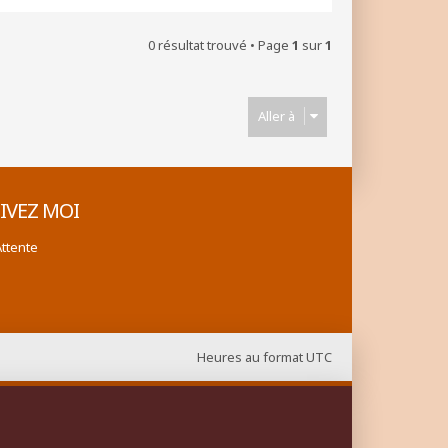
0 résultat trouvé • Page
1
sur
1
Aller à
IVEZ MOI
Attente
Heures au format
UTC