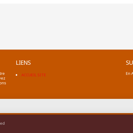
LIENS
SU
tre
En 
ACCUEIL SITE
vez
ions
ted