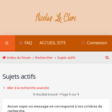
FAQ
ACCUEIL SITE
Connexion
Index du forum
Rechercher
Sujets actifs
R
e
c
Sujets actifs
h
e
r
Aller à la recherche avancée
c
h
0 résultat trouvé • Page
1
sur
1
e
r
Aucun sujet ou message ne correspond à vos critères de
recherche.