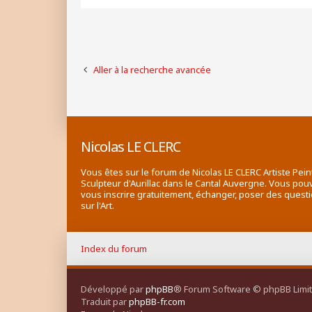
Aller à la recherche avancée
Nicolas LE CLERC
Vous êtes sur le forum de Nicolas LE CLERC Artiste Pein
Sculpteur d'Aurillac dans le Cantal Auvergne. Vous pou
vous inscrire gratuitement, échanger, poser des quest
sur l'Art.
Index du forum
Développé par
phpBB
® Forum Software © phpBB Limi
Traduit par
phpBB-fr.com