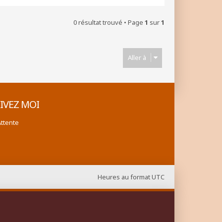
0 résultat trouvé • Page
1
sur
1
Aller à
IVEZ MOI
Attente
Heures au format
UTC