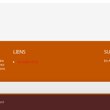
LIENS
SU
tre
En 
ACCUEIL SITE
vez
ions
ted