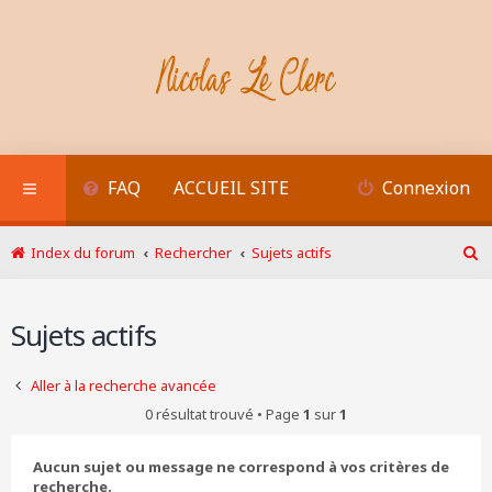
FAQ
ACCUEIL SITE
Connexion
Index du forum
Rechercher
Sujets actifs
R
e
c
Sujets actifs
h
e
r
Aller à la recherche avancée
c
h
0 résultat trouvé • Page
1
sur
1
e
r
Aucun sujet ou message ne correspond à vos critères de
recherche.