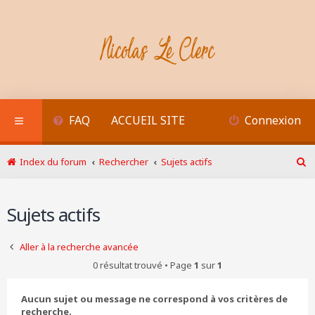
FAQ
ACCUEIL SITE
Connexion
Index du forum
Rechercher
Sujets actifs
R
e
c
Sujets actifs
h
e
r
Aller à la recherche avancée
c
h
0 résultat trouvé • Page
1
sur
1
e
r
Aucun sujet ou message ne correspond à vos critères de
recherche.