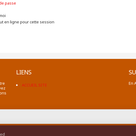
 de passe
moi
t en ligne pour cette session
LIENS
SU
tre
En 
ACCUEIL SITE
vez
ions
ted