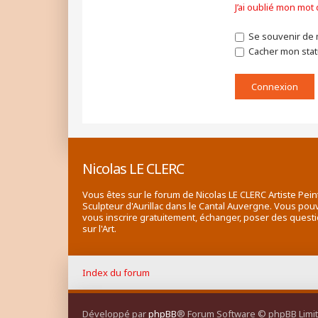
J’ai oublié mon mot
Se souvenir de 
Cacher mon statu
Nicolas LE CLERC
Vous êtes sur le forum de Nicolas LE CLERC Artiste Pein
Sculpteur d'Aurillac dans le Cantal Auvergne. Vous pou
vous inscrire gratuitement, échanger, poser des quest
sur l'Art.
Index du forum
Développé par
phpBB
® Forum Software © phpBB Limi