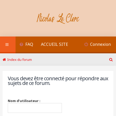
FAQ
ACCUEIL SITE
Connexion
Index du forum
R
e
c
Vous devez être connecté pour répondre aux
h
sujets de ce forum.
e
r
c
h
Nom d’utilisateur :
e
r