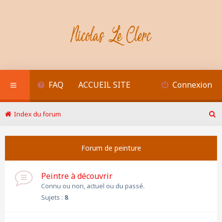
FAQ
ACCUEIL SITE
Connexion
Index du forum
R
e
c
Forum de peinture
h
e
r
Peintre à découvrir
c
h
Connu ou non, actuel ou du passé.
e
Sujets :
8
r