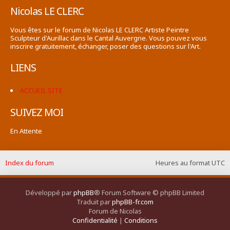
Nicolas LE CLERC
Vous êtes sur le forum de Nicolas LE CLERC Artiste Peintre
Sculpteur d'Aurillac dans le Cantal Auvergne. Vous pouvez vous
inscrire gratuitement, échanger, poser des questions sur l'Art.
LIENS
ACCUEIL SITE
SUIVEZ MOI
En Attente
Index du forum
Heures au format
UTC
Développé par
phpBB
® Forum Software © phpBB Limited
Traduit par
phpBB-fr.com
Forum de Nicolas
Confidentialité
|
Conditions