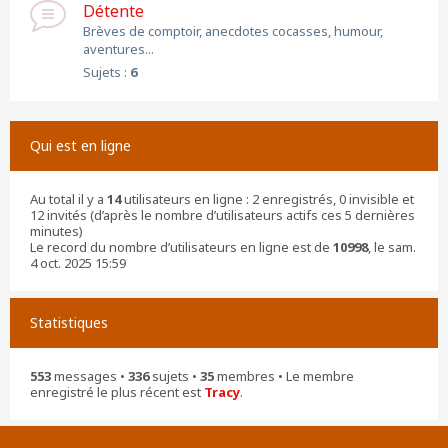
Détente
Brèves de comptoir, anecdotes cocasses, humour,
aventures...
Sujets :
6
Qui est en ligne
Au total il y a
14
utilisateurs en ligne : 2 enregistrés, 0 invisible et
12 invités (d’après le nombre d’utilisateurs actifs ces 5 dernières
minutes)
Le record du nombre d’utilisateurs en ligne est de
10998
, le sam.
4 oct. 2025 15:59
Statistiques
553
messages •
336
sujets •
35
membres • Le membre
enregistré le plus récent est
Tracy
.