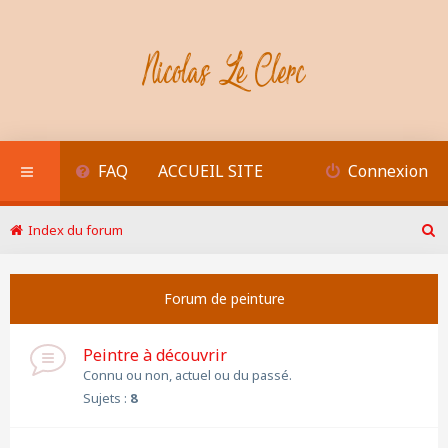
FAQ
ACCUEIL SITE
Connexion
Index du forum
R
e
c
Forum de peinture
h
e
r
Peintre à découvrir
c
h
Connu ou non, actuel ou du passé.
e
Sujets :
8
r