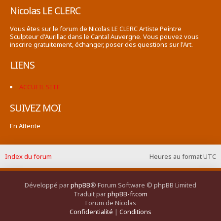
Nicolas LE CLERC
Vous êtes sur le forum de Nicolas LE CLERC Artiste Peintre
Sculpteur d'Aurillac dans le Cantal Auvergne. Vous pouvez vous
inscrire gratuitement, échanger, poser des questions sur l'Art.
LIENS
ACCUEIL SITE
SUIVEZ MOI
En Attente
Index du forum
Heures au format
UTC
Développé par
phpBB
® Forum Software © phpBB Limited
Traduit par
phpBB-fr.com
Forum de Nicolas
Confidentialité
|
Conditions