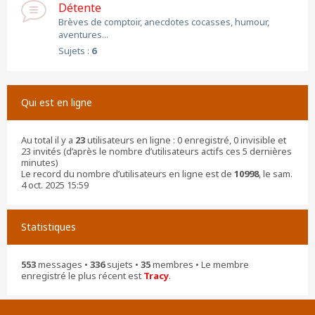
Détente
Brèves de comptoir, anecdotes cocasses, humour,
aventures...
Sujets :
6
Qui est en ligne
Au total il y a
23
utilisateurs en ligne : 0 enregistré, 0 invisible et
23 invités (d’après le nombre d’utilisateurs actifs ces 5 dernières
minutes)
Le record du nombre d’utilisateurs en ligne est de
10998
, le sam.
4 oct. 2025 15:59
Statistiques
553
messages •
336
sujets •
35
membres • Le membre
enregistré le plus récent est
Tracy
.