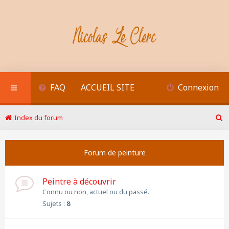
FAQ
ACCUEIL SITE
Connexion
Index du forum
R
e
c
Forum de peinture
h
e
r
Peintre à découvrir
c
h
Connu ou non, actuel ou du passé.
e
Sujets :
8
r