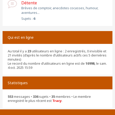
Détente
Brèves de comptoir, anecdotes cocasses, humour,
aventures...
Sujets :
6
Qui est en ligne
Au total il y a
23
utilisateurs en ligne : 2 enregistrés, 0 invisible et
21 invités (d’après le nombre d’utilisateurs actifs ces 5 dernières
minutes)
Le record du nombre d’utilisateurs en ligne est de
10998
, le sam.
4 oct. 2025 15:59
Statistiques
553
messages •
336
sujets •
35
membres • Le membre
enregistré le plus récent est
Tracy
.