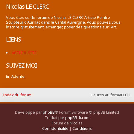
Nicolas LE CLERC
Vous êtes sur le forum de Nicolas LE CLERC Artiste Peintre
Sculpteur d'Aurillac dans le Cantal Auvergne. Vous pouvez vous
inscrire gratuitement, échanger, poser des questions sur l'Art.
LIENS
ACCUEIL SITE
SUIVEZ MOI
En Attente
Index du forum
Heures au format
UTC
Développé par
phpBB
® Forum Software © phpBB Limited
Traduit par
phpBB-fr.com
Forum de Nicolas
Confidentialité
|
Conditions