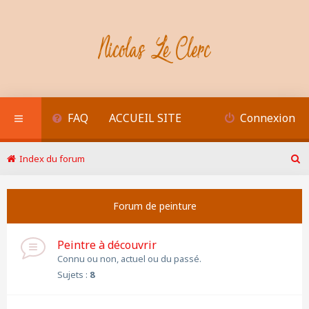
FAQ
ACCUEIL SITE
Connexion
Index du forum
R
e
c
Forum de peinture
h
e
r
Peintre à découvrir
c
h
Connu ou non, actuel ou du passé.
e
Sujets :
8
r