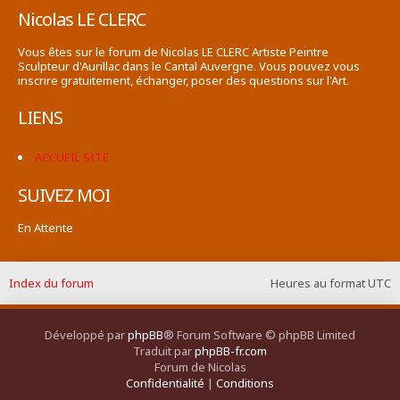
Nicolas LE CLERC
Vous êtes sur le forum de Nicolas LE CLERC Artiste Peintre
Sculpteur d'Aurillac dans le Cantal Auvergne. Vous pouvez vous
inscrire gratuitement, échanger, poser des questions sur l'Art.
LIENS
ACCUEIL SITE
SUIVEZ MOI
En Attente
Index du forum
Heures au format
UTC
Développé par
phpBB
® Forum Software © phpBB Limited
Traduit par
phpBB-fr.com
Forum de Nicolas
Confidentialité
|
Conditions