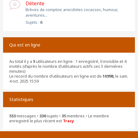
Détente
Brèves de comptoir, anecdotes cocasses, humour,
aventures...
Sujets :
6
Qui est en ligne
Au total il y a
5
utilisateurs en ligne : 1 enregistré, 0 invisible et 4
invités (d’après le nombre d’utilisateurs actifs ces 5 dernières
minutes)
Le record du nombre d’utilisateurs en ligne est de
10998
, le sam.
4 oct. 2025 15:59
Statistiques
553
messages •
336
sujets •
35
membres • Le membre
enregistré le plus récent est
Tracy
.