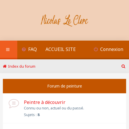
FAQ
ACCUEIL SITE
Connexion
Index du forum
R
e
c
Forum de peinture
h
e
r
Peintre à découvrir
c
h
Connu ou non, actuel ou du passé.
e
Sujets :
8
r