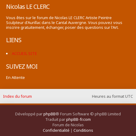
Nicolas LE CLERC
Vous êtes sur le forum de Nicolas LE CLERC Artiste Peintre
Sculpteur d'Aurillac dans le Cantal Auvergne. Vous pouvez vous
inscrire gratuitement, échanger, poser des questions sur l'Art.
LIENS
ACCUEIL SITE
SUIVEZ MOI
En Attente
Index du forum
Heures au format
UTC
Développé par
phpBB
® Forum Software © phpBB Limited
Traduit par
phpBB-fr.com
Forum de Nicolas
Confidentialité
|
Conditions