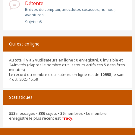
Détente
Brèves de comptoir, anecdotes cocasses, humour,
aventures...
Sujets :
6
Qui est en ligne
Au total il y a
24
utilisateurs en ligne : 0 enregistré, 0 invisible et
24 invités (d’après le nombre d’utilisateurs actifs ces 5 dernières
minutes)
Le record du nombre d’utilisateurs en ligne est de
10998
, le sam.
4 oct. 2025 15:59
Statistiques
553
messages •
336
sujets •
35
membres • Le membre
enregistré le plus récent est
Tracy
.