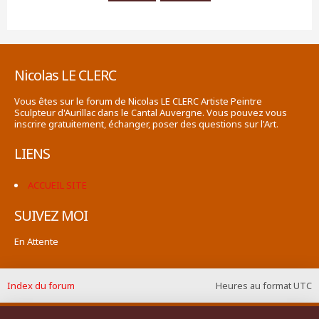
Nicolas LE CLERC
Vous êtes sur le forum de Nicolas LE CLERC Artiste Peintre
Sculpteur d'Aurillac dans le Cantal Auvergne. Vous pouvez vous
inscrire gratuitement, échanger, poser des questions sur l'Art.
LIENS
ACCUEIL SITE
SUIVEZ MOI
En Attente
Index du forum
Heures au format
UTC