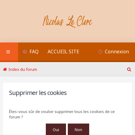
FAQ
ACCUEIL SITE
Connexion
Index du forum
R
e
c
h
Supprimer les cookies
e
r
c
Êtes-vous sûr de vouloir supprimer tous les cookies de ce
h
forum ?
e
r