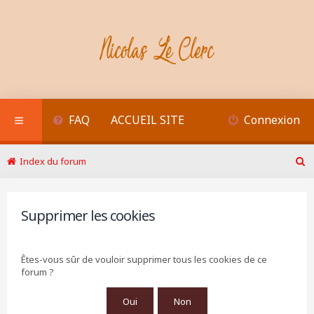
FAQ
ACCUEIL SITE
Connexion
Index du forum
R
e
c
h
Supprimer les cookies
e
r
c
Êtes-vous sûr de vouloir supprimer tous les cookies de ce
h
forum ?
e
r