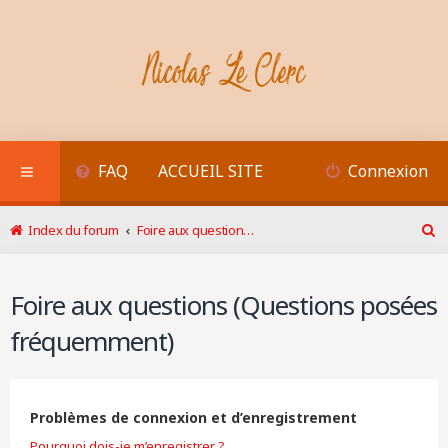
FAQ
ACCUEIL SITE
Connexion
Index du forum
Foire aux questions (Questions posées fréquemment)
R
e
c
Foire aux questions (Questions posées
h
e
fréquemment)
r
c
h
e
r
Problèmes de connexion et d’enregistrement
Pourquoi dois-je m’enregistrer ?