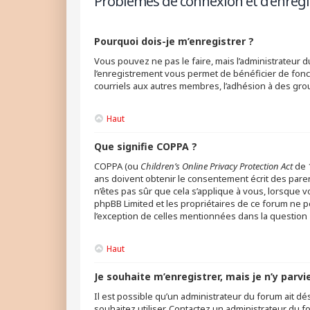
Problèmes de connexion et d’enreg
Pourquoi dois-je m’enregistrer ?
Vous pouvez ne pas le faire, mais l’administrateur d
l’enregistrement vous permet de bénéficier de fonc
courriels aux autres membres, l’adhésion à des grou
Haut
Que signifie COPPA ?
COPPA (ou
Children’s Online Privacy Protection Act
de 1
ans doivent obtenir le consentement écrit des parent
n’êtes pas sûr que cela s’applique à vous, lorsque v
phpBB Limited et les propriétaires de ce forum ne p
l’exception de celles mentionnées dans la question 
Haut
Je souhaite m’enregistrer, mais je n’y parvi
Il est possible qu’un administrateur du forum ait dé
souhaitez utiliser. Contactez un administrateur du f