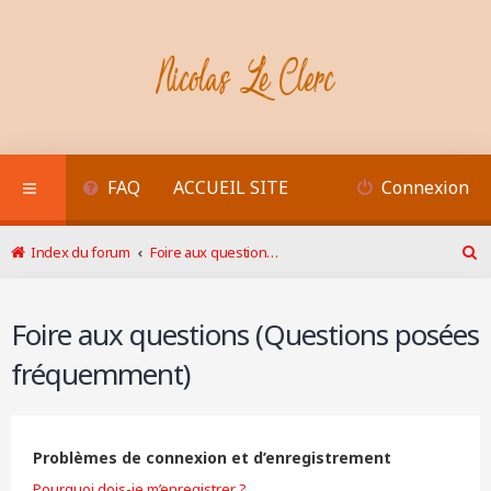
FAQ
ACCUEIL SITE
Connexion
Index du forum
Foire aux questions (Questions posées fréquemment)
R
e
c
Foire aux questions (Questions posées
h
e
fréquemment)
r
c
h
e
r
Problèmes de connexion et d’enregistrement
Pourquoi dois-je m’enregistrer ?