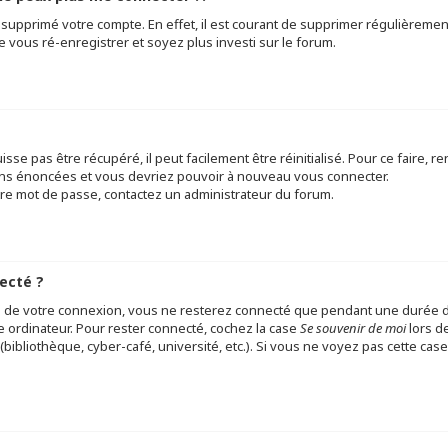
u supprimé votre compte. En effet, il est courant de supprimer régulièremen
e vous ré-enregistrer et soyez plus investi sur le forum.
se pas être récupéré, il peut facilement être réinitialisé. Pour ce faire, 
tions énoncées et vous devriez pouvoir à nouveau vous connecter.
otre mot de passe, contactez un administrateur du forum.
ecté ?
s de votre connexion, vous ne resterez connecté que pendant une durée 
me ordinateur. Pour rester connecté, cochez la case
Se souvenir de moi
lors d
bibliothèque, cyber-café, université, etc.). Si vous ne voyez pas cette case