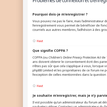
Problèmes de connexion et d’enreg
Pourquoi dois-je m’enregistrer ?
Vous pouvez ne pas le faire, mais l’administrateur d
l’enregistrement vous permet de bénéficier de fonc
courriels aux autres membres, l’adhésion à des grou
Haut
Que signifie COPPA ?
COPPA (ou
Children’s Online Privacy Protection Act
de 1
ans doivent obtenir le consentement écrit des parent
n’êtes pas sûr que cela s’applique à vous, lorsque v
phpBB Limited et les propriétaires de ce forum ne p
l’exception de celles mentionnées dans la question 
Haut
Je souhaite m’enregistrer, mais je n’y parvi
Il est possible qu’un administrateur du forum ait dé
souhaitez utiliser. Contactez un administrateur du f