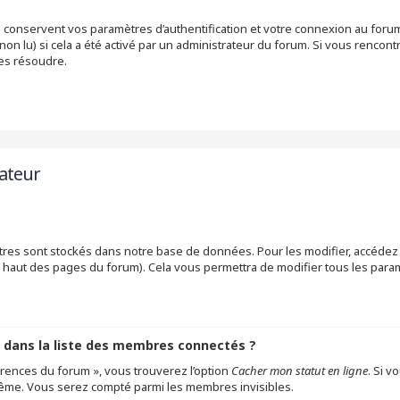
conservent vos paramètres d’authentification et votre connexion au forum. 
non lu) si cela a été activé par un administrateur du forum. Si vous renc
les résoudre.
sateur
res sont stockés dans notre base de données. Pour les modifier, accédez
en haut des pages du forum). Cela vous permettra de modifier tous les par
ans la liste des membres connectés ?
férences du forum », vous trouverez l’option
Cacher mon statut en ligne
. Si v
même. Vous serez compté parmi les membres invisibles.