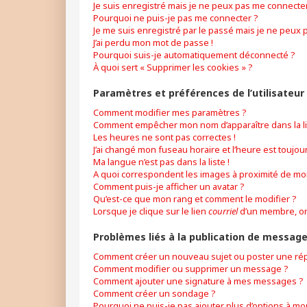
Je suis enregistré mais je ne peux pas me connecter
Pourquoi ne puis-je pas me connecter ?
Je me suis enregistré par le passé mais je ne peux 
J’ai perdu mon mot de passe !
Pourquoi suis-je automatiquement déconnecté ?
À quoi sert « Supprimer les cookies » ?
Paramètres et préférences de l’utilisateur
Comment modifier mes paramètres ?
Comment empêcher mon nom d’apparaître dans la l
Les heures ne sont pas correctes !
J’ai changé mon fuseau horaire et l’heure est toujour
Ma langue n’est pas dans la liste !
A quoi correspondent les images à proximité de mon
Comment puis-je afficher un avatar ?
Qu’est-ce que mon rang et comment le modifier ?
Lorsque je clique sur le lien
courriel
d’un membre, o
Problèmes liés à la publication de messag
Comment créer un nouveau sujet ou poster une ré
Comment modifier ou supprimer un message ?
Comment ajouter une signature à mes messages ?
Comment créer un sondage ?
Pourquoi ne puis-je pas ajouter plus d’options à m