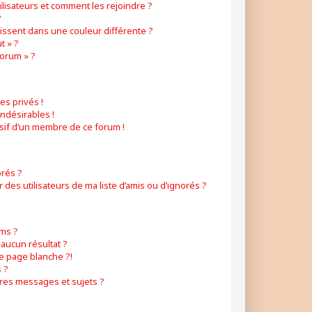
ilisateurs et comment les rejoindre ?
?
ssent dans une couleur différente ?
t » ?
forum » ?
s privés !
ndésirables !
usif d’un membre de ce forum !
orés ?
es utilisateurs de ma liste d’amis ou d’ignorés ?
ms ?
aucun résultat ?
e page blanche ?!
 ?
res messages et sujets ?