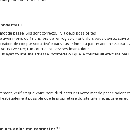
connecter !
mot de passe. S’ils sont corrects, il y a deux possibilités :
ué avoir moins de 13 ans lors de l’enregistrement, alors vous devrez suivre 
réation de compte soit activée par vous-même ou par un administrateur av
 vous avez reçu un courriel, suivez ses instructions.
ous ayez fourni une adresse incorrecte ou que le courriel ait été traité par u
ement, vérifiez que votre nom d’utilisateur et votre mot de passe soient cor
 est également possible que le propriétaire du site Internet ait une erreur 
 ne peux plus me connecter ?!