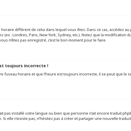
au horaire différent de celui dans lequel vous êtes. Dans ce cas, accédez au
z (ex : Londres, Paris, New York, Sydney, etc.). Notez que la modification
ous n’êtes pas enregistré, c’est le bon moment pour le faire.
st toujours incorrecte !
e fuseau horaire et que l’heure est toujours incorrecte, il se peut que le s
 n’ait pas installé votre langue ou bien que personne n’ait encore traduit 
. Si elle n’existe pas, n’hésitez pas à créer et partager une nouvelle traduc