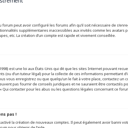
istrement
u forum peut avoir configuré les forums afin qu’il soit nécessaire de s’enr
tionnalités supplémentaires inaccessibles aux invités comme les avatars pe
pes, etc. La création d’un compte est rapide et vivement conseillée.
998) est une loi aux États-Unis qui dit que les sites Internet pouvant recu
s (ou d’un tuteur légal) pour la collecte de ces informations permettant d’
ous vous enregistrez ou que quelqu’un le fait à votre place, contactez un c
euvent pas fournir de conseils juridiques et ne sauraient être contactés p
« Qui contacter pour les abus ou les questions légales concernant ce forum
ens pas !
sactivé la création de nouveaux comptes. Il peut également avoir banni votr
orum pour obtenir de l’aide.