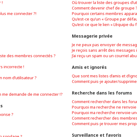
 !
Où trouver la liste des groupes d’ut
Comment devenir chef de groupe 
plus me connecter ?!
Pourquoi certains membres apparai
Qu’est-ce qu’un « Groupe par défau
Qu’est-ce que le lien « L’équipe du 
Messagerie privée
Je ne peux pas envoyer de message
Je reçois sans arrêt des messages i
iste des membres connectés ?
J’ai reçu un spam ou un courriel ab
s incorrecte !
Amis et ignorés
Que sont mes listes d’amis et d’ign
 nom d’utilisateur ?
Comment puis-je ajouter/supprimer d
Recherche dans les forums
n me demande de me connecter !?
Comment rechercher dans les foru
es
Pourquoi ma recherche ne renvoie 
Pourquoi ma recherche renvoie un
ponse ?
Comment rechercher des membres
Comment puis-je trouver mes prop
Surveillance et favoris
on sondage ?