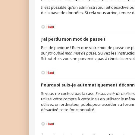
Il est possible qu’un administrateur ait désactivé o
de la base de données. Si cela vous arrive, tentez d
Haut
J’ai perdu mon mot de passe !
Pas de panique ! Bien que votre mot de passe ne puis
sur
J’ai oublié mon mot de passe
. Suivez les instruc
Si toutefois vous ne parveniez pas à réinitialiser v
Haut
Pourquoi suis-je automatiquement déconn
Si vous ne cochez pas la case
Se souvenir de moi
lor
utilise votre compte à votre insu en utilisant le mê
utilisez un ordinateur public pour accéder au forum (
désactivé cette fonctionnalité.
Haut