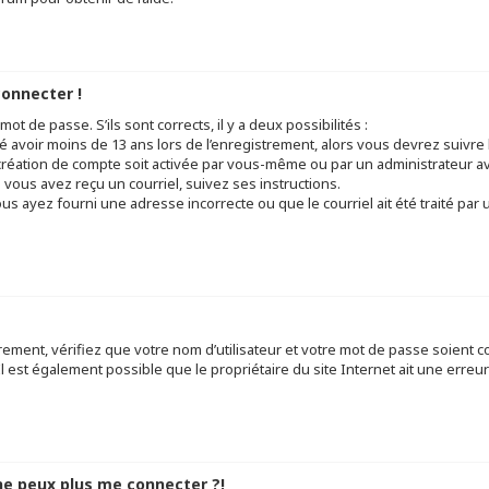
connecter !
mot de passe. S’ils sont corrects, il y a deux possibilités :
ué avoir moins de 13 ans lors de l’enregistrement, alors vous devrez suivre 
réation de compte soit activée par vous-même ou par un administrateur av
 vous avez reçu un courriel, suivez ses instructions.
ous ayez fourni une adresse incorrecte ou que le courriel ait été traité par u
ement, vérifiez que votre nom d’utilisateur et votre mot de passe soient cor
 est également possible que le propriétaire du site Internet ait une erreur 
 ne peux plus me connecter ?!