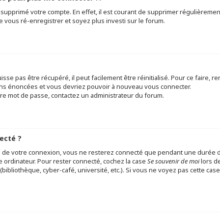
u supprimé votre compte. En effet, il est courant de supprimer régulièremen
e vous ré-enregistrer et soyez plus investi sur le forum.
se pas être récupéré, il peut facilement être réinitialisé. Pour ce faire, 
tions énoncées et vous devriez pouvoir à nouveau vous connecter.
otre mot de passe, contactez un administrateur du forum.
ecté ?
s de votre connexion, vous ne resterez connecté que pendant une durée 
me ordinateur. Pour rester connecté, cochez la case
Se souvenir de moi
lors d
bibliothèque, cyber-café, université, etc.). Si vous ne voyez pas cette case