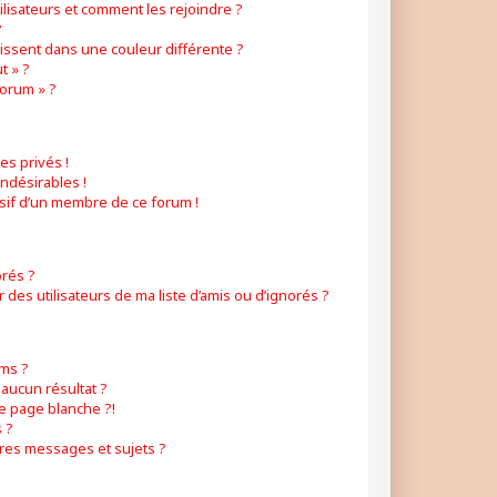
ilisateurs et comment les rejoindre ?
?
ssent dans une couleur différente ?
t » ?
forum » ?
s privés !
ndésirables !
usif d’un membre de ce forum !
orés ?
es utilisateurs de ma liste d’amis ou d’ignorés ?
ms ?
aucun résultat ?
e page blanche ?!
 ?
res messages et sujets ?