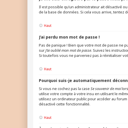
Il est possible qu’un administrateur ait désactivé o
de la base de données. Si cela vous arrive, tentez d
Haut
J’ai perdu mon mot de passe !
Pas de panique ! Bien que votre mot de passe ne puis
sur
J’ai oublié mon mot de passe
. Suivez les instruc
Si toutefois vous ne parveniez pas à réinitialiser v
Haut
Pourquoi suis-je automatiquement déconn
Si vous ne cochez pas la case
Se souvenir de moi
lor
utilise votre compte à votre insu en utilisant le mê
utilisez un ordinateur public pour accéder au forum (
désactivé cette fonctionnalité.
Haut