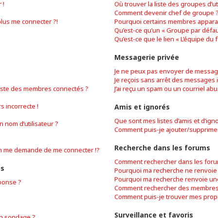
 !
Où trouver la liste des groupes d’ut
Comment devenir chef de groupe 
plus me connecter ?!
Pourquoi certains membres apparai
Qu’est-ce qu’un « Groupe par défau
Qu’est-ce que le lien « L’équipe du 
Messagerie privée
Je ne peux pas envoyer de message
Je reçois sans arrêt des messages i
iste des membres connectés ?
J’ai reçu un spam ou un courriel ab
s incorrecte !
Amis et ignorés
Que sont mes listes d’amis et d’ign
 nom d’utilisateur ?
Comment puis-je ajouter/supprimer d
Recherche dans les forums
n me demande de me connecter !?
Comment rechercher dans les foru
es
Pourquoi ma recherche ne renvoie 
Pourquoi ma recherche renvoie un
ponse ?
Comment rechercher des membres
Comment puis-je trouver mes prop
Surveillance et favoris
on sondage ?