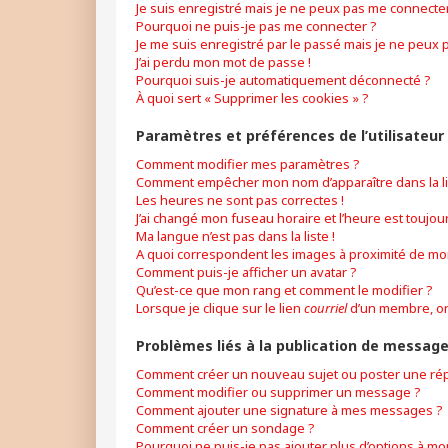
Je suis enregistré mais je ne peux pas me connecter
Pourquoi ne puis-je pas me connecter ?
Je me suis enregistré par le passé mais je ne peux 
J’ai perdu mon mot de passe !
Pourquoi suis-je automatiquement déconnecté ?
À quoi sert « Supprimer les cookies » ?
Paramètres et préférences de l’utilisateur
Comment modifier mes paramètres ?
Comment empêcher mon nom d’apparaître dans la l
Les heures ne sont pas correctes !
J’ai changé mon fuseau horaire et l’heure est toujour
Ma langue n’est pas dans la liste !
A quoi correspondent les images à proximité de mon
Comment puis-je afficher un avatar ?
Qu’est-ce que mon rang et comment le modifier ?
Lorsque je clique sur le lien
courriel
d’un membre, o
Problèmes liés à la publication de messag
Comment créer un nouveau sujet ou poster une ré
Comment modifier ou supprimer un message ?
Comment ajouter une signature à mes messages ?
Comment créer un sondage ?
Pourquoi ne puis-je pas ajouter plus d’options à m