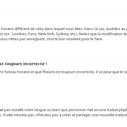
au horaire différent de celui dans lequel vous êtes. Dans ce cas, accédez au
z (ex : Londres, Paris, New York, Sydney, etc.). Notez que la modification
ous n’êtes pas enregistré, c’est le bon moment pour le faire.
st toujours incorrecte !
e fuseau horaire et que l’heure est toujours incorrecte, il se peut que le s
 n’ait pas installé votre langue ou bien que personne n’ait encore traduit 
. Si elle n’existe pas, n’hésitez pas à créer et partager une nouvelle traduc