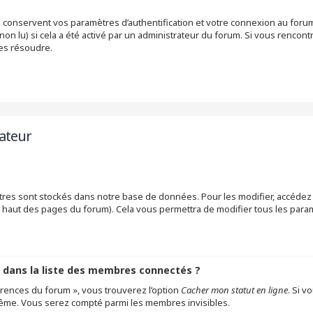
conservent vos paramètres d’authentification et votre connexion au forum. 
non lu) si cela a été activé par un administrateur du forum. Si vous renc
les résoudre.
sateur
res sont stockés dans notre base de données. Pour les modifier, accédez
en haut des pages du forum). Cela vous permettra de modifier tous les par
ans la liste des membres connectés ?
férences du forum », vous trouverez l’option
Cacher mon statut en ligne
. Si v
même. Vous serez compté parmi les membres invisibles.