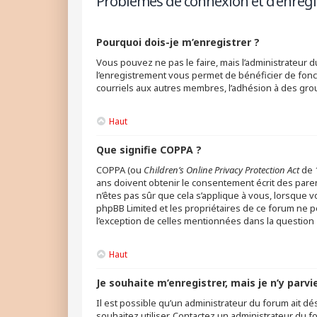
Problèmes de connexion et d’enreg
Pourquoi dois-je m’enregistrer ?
Vous pouvez ne pas le faire, mais l’administrateur d
l’enregistrement vous permet de bénéficier de fonc
courriels aux autres membres, l’adhésion à des grou
Haut
Que signifie COPPA ?
COPPA (ou
Children’s Online Privacy Protection Act
de 1
ans doivent obtenir le consentement écrit des parent
n’êtes pas sûr que cela s’applique à vous, lorsque v
phpBB Limited et les propriétaires de ce forum ne p
l’exception de celles mentionnées dans la question 
Haut
Je souhaite m’enregistrer, mais je n’y parvi
Il est possible qu’un administrateur du forum ait dé
souhaitez utiliser. Contactez un administrateur du f