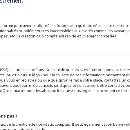
istrement
u forum peut avoir configuré les forums afin qu’il soit nécessaire de s’enr
tionnalités supplémentaires inaccessibles aux invités comme les avatars pe
pes, etc. La création d’un compte est rapide et vivement conseillée.
998) est une loi aux États-Unis qui dit que les sites Internet pouvant recu
s (ou d’un tuteur légal) pour la collecte de ces informations permettant d’
ous vous enregistrez ou que quelqu’un le fait à votre place, contactez un c
euvent pas fournir de conseils juridiques et ne sauraient être contactés p
« Qui contacter pour les abus ou les questions légales concernant ce forum
ens pas !
sactivé la création de nouveaux comptes. Il peut également avoir banni votr
orum pour obtenir de l’aide.