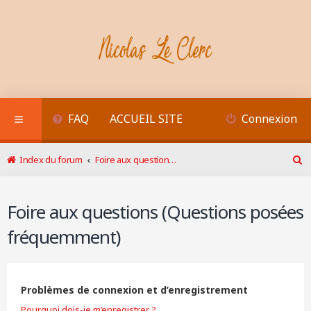
FAQ
ACCUEIL SITE
Connexion
Index du forum
Foire aux questions (Questions posées fréquemment)
R
e
c
Foire aux questions (Questions posées
h
e
fréquemment)
r
c
h
e
r
Problèmes de connexion et d’enregistrement
Pourquoi dois-je m’enregistrer ?